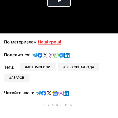
Play
Video
По материалам
Наші гроші
отправить в Telegram
поделиться в Facebook
поделиться в X
отправить в Viber
отправить в Whatsapp
отправить в Messenger
отправить в LinkedIn
Поделиться:
Теги:
АВТОМОБИЛИ
ВЕРХОВНАЯ РАДА
АЗАРОВ
Читайте в Telegram
Читайте в Facebook
Читайте в X
Читайте в Google news
Читайте в Viber
Читайте в LinkedIn
Читайте нас в: