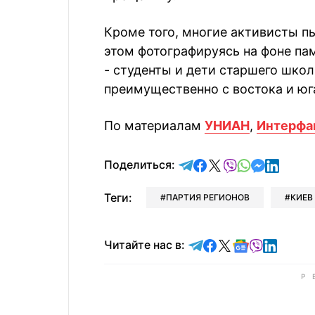
Кроме того, многие активисты пь
этом фотографируясь на фоне па
- студенты и дети старшего шко
преимущественно с востока и юг
По материалам
УНИАН
,
Интерфа
отправить в Telegram
поделиться в Face
поделиться в X
отправить в V
отправить 
отправит
отправ
Поделиться:
Теги:
ПАРТИЯ РЕГИОНОВ
КИЕВ
Читайте в Telegram
Читайте в Faceb
Читайте в X
Читайте в 
Читайте в
Читайт
Читайте нас в: