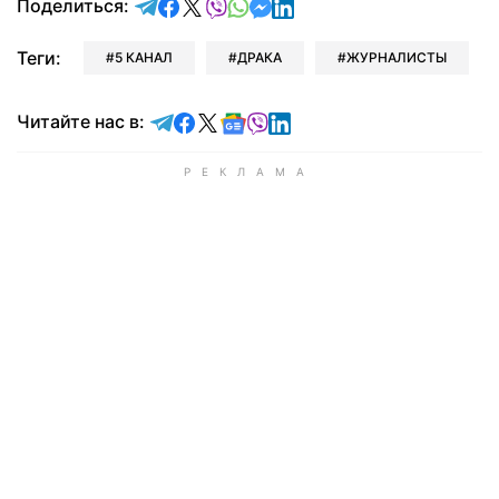
отправить в Telegram
поделиться в Facebook
поделиться в X
отправить в Viber
отправить в Whatsapp
отправить в Messenger
отправить в LinkedIn
Поделиться:
Теги:
5 КАНАЛ
ДРАКА
ЖУРНАЛИСТЫ
Читайте в Telegram
Читайте в Facebook
Читайте в X
Читайте в Google news
Читайте в Viber
Читайте в LinkedIn
Читайте нас в: