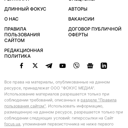
ДЛИННЫЙ ФОКУС
АВТОРЫ
О НАС
ВАКАНСИИ
ПРАВИЛА
ДОГОВОР ПУБЛИЧНОЙ
ПОЛЬЗОВАНИЯ
ОФЕРТЫ
САЙТОМ
РЕДАКЦИОННАЯ
ПОЛИТИКА
Все права на материалы, опубликованные на данном
ресурсе, принадлежат ООО "ФОКУС МЕДИА".
Использование материалов разрешается только при
соблюдении требований, описанных в
разделе "Правила
пользования сайтом"
. Использовать информацию,
размещенную на данном ресурсе, разрешается только при
соблюдении следующих условий: гиперссылки на Сайт
focus.ua
, упоминания первоисточника не ниже первого