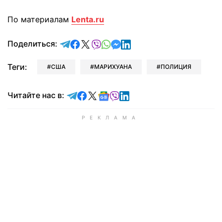
По материалам
Lenta.ru
отправить в Telegram
поделиться в Facebook
поделиться в X
отправить в Viber
отправить в Whatsapp
отправить в Messenger
отправить в LinkedIn
Поделиться:
Теги:
США
МАРИХУАНА
ПОЛИЦИЯ
Читайте в Telegram
Читайте в Facebook
Читайте в X
Читайте в Google news
Читайте в Viber
Читайте в LinkedIn
Читайте нас в: