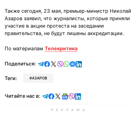
Также сегодня, 23 мая, премьер-министр Николай
Азаров заявил, что журналисты, которые приняли
участие в акции протеста на заседании
правительства, не будут лишены аккредитации.
По материалам
Телекритика
отправить в Telegram
поделиться в Facebook
поделиться в X
отправить в Viber
отправить в Whatsapp
отправить в Messenger
отправить в LinkedIn
Поделиться:
Теги:
АЗАРОВ
Читайте в Telegram
Читайте в Facebook
Читайте в X
Читайте в Google news
Читайте в Viber
Читайте в LinkedIn
Читайте нас в: