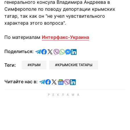
генерального консула Владимира Андреева в
Симферополе по поводу депортации крымских
татар, так как он "не учел чувствительного
характера этого вопроса".
По материалам
Интерфакс-Украина
отправить в Telegram
поделиться в Facebook
поделиться в X
отправить в Viber
отправить в Whatsapp
отправить в Messenger
отправить в LinkedIn
Поделиться:
Теги:
КРЫМ
КРЫМСКИЕ ТАТАРЫ
Читайте в Telegram
Читайте в Facebook
Читайте в X
Читайте в Google news
Читайте в Viber
Читайте в LinkedIn
Читайте нас в: