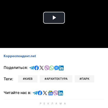
Play
Video
Корреспондент.net
отправить в Telegram
поделиться в Facebook
поделиться в X
отправить в Viber
отправить в Whatsapp
отправить в Messenger
отправить в LinkedIn
Поделиться:
Теги:
КИЕВ
АРХИТЕКТУРА
ПАРК
Читайте в Telegram
Читайте в Facebook
Читайте в X
Читайте в Google news
Читайте в Viber
Читайте в LinkedIn
Читайте нас в: