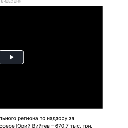
ВИДЕО ДНЯ
Play
Video
ьного региона по надзору за
фере Юрий Вийтев – 670,7 тыс. грн.