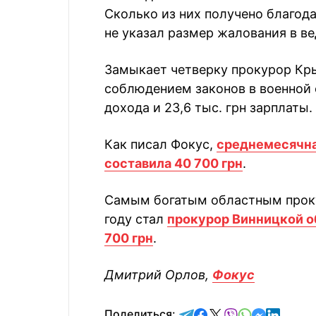
Сколько из них получено благода
не указал размер жалования в в
Замыкает четверку прокурор Кры
соблюдением законов в военной с
дохода и 23,6 тыс. грн зарплаты.
Как писал Фокус,
среднемесячна
составила 40 700 грн
.
Самым богатым областным проку
году стал
прокурор Винницкой о
700 грн
.
Дмитрий Орлов,
Фокус
отправить в Telegram
поделиться в Face
поделиться в X
отправить в V
отправить 
отправит
отправ
Поделиться: