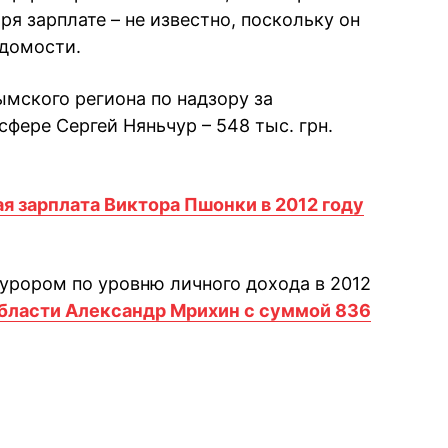
ря зарплате – не известно, поскольку он
едомости.
мского региона по надзору за
фере Сергей Няньчур – 548 тыс. грн.
я зарплата Виктора Пшонки в 2012 году
рором по уровню личного дохода в 2012
бласти Александр Мрихин с суммой 836
book
iber
в Whatsapp
ь в Messenger
ить в LinkedIn