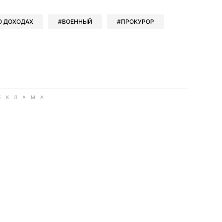
О ДОХОДАХ
ВОЕННЫЙ
ПРОКУРОР
ook
Google news
 Viber
е в LinkedIn