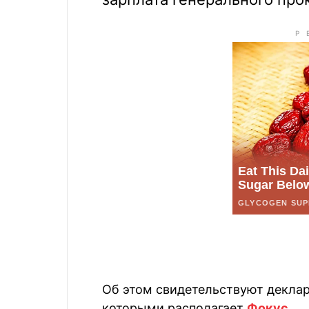
Об этом свидетельствуют декла
которыми располагает
Фокус
.