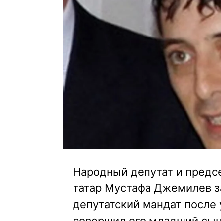
Народный депутат и пред
татар Мустафа Джемилев з
депутатский мандат после 
совершил его младший сын