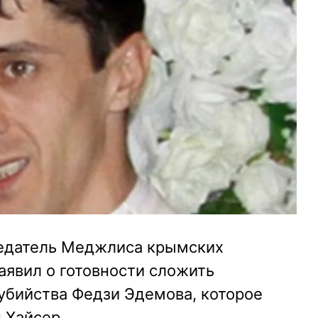
седатель Меджлиса крымских
аявил о готовности сложить
убийства Федзи Эдемова, которое
 Хайсер.