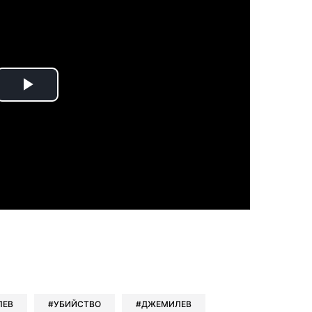
Play
Video
book
iber
в Whatsapp
ь в Messenger
ить в LinkedIn
ЛЕВ
УБИЙСТВО
ДЖЕМИЛЕВ