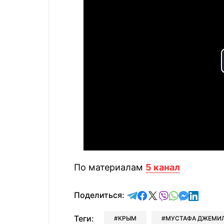
По материалам
5 канал
отправить в Telegram
поделиться в Face
поделиться в X
отправить в V
отправить 
отправит
отправ
Поделиться:
Теги:
КРЫМ
МУСТАФА ДЖЕМИ