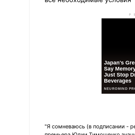
"Я сомневаюсь (в подписании - р
премьера Юлии Тимошенко значит 