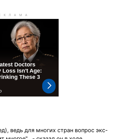
ед), ведь для многих стран вопрос экс-
многое" , - сказал он в ходе