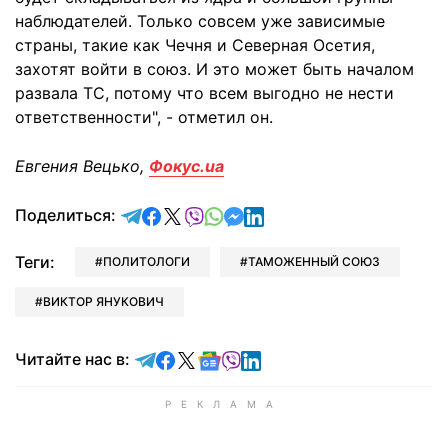
наблюдателей. Только совсем уже зависимые
страны, такие как Чечня и Северная Осетия,
захотят войти в союз. И это может быть началом
развала ТС, потому что всем выгодно не нести
ответственности", - отметил он.
Евгения Вецько,
Фокус.ua
отправить в Telegram
поделиться в Facebook
поделиться в X
отправить в Viber
отправить в Whatsapp
отправить в Messenger
отправить в LinkedIn
Поделиться:
Теги:
ПОЛИТОЛОГИ
ТАМОЖЕННЫЙ СОЮЗ
ВИКТОР ЯНУКОВИЧ
Читайте в Telegram
Читайте в Facebook
Читайте в X
Читайте в Google news
Читайте в Viber
Читайте в LinkedIn
Читайте нас в: