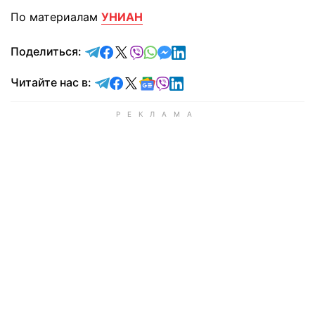
По материалам
УНИАН
отправить в Telegram
поделиться в Facebook
поделиться в X
отправить в Viber
отправить в Whatsapp
отправить в Messenger
отправить в LinkedIn
Поделиться:
Читайте в Telegram
Читайте в Facebook
Читайте в X
Читайте в Google news
Читайте в Viber
Читайте в LinkedIn
Читайте нас в: