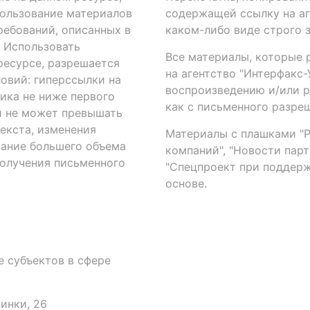
ользование материалов
содержащей ссылку на аге
ребований, описанных в
каком-либо виде строго 
. Использовать
Все материалы, которые 
есурсе, разрешается
на агентство "Интерфакс
овий: гиперссылки на
воспроизведению и/или 
ика не ниже первого
как с письменного разреш
й не может превышать
екста, изменения
Материалы с плашками "Р"
вание большего объема
компаний", "Новости парти
получения письменного
"Спецпроект при поддерж
основе.
 субъектов в сфере
аинки, 26