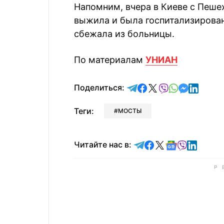
Напомним, вчера в Киеве с Пеше
выжила и была госпитализирована
сбежала из больницы.
По материалам
УНИАН
отправить в Telegram
поделиться в Face
поделиться в X
отправить в V
отправить 
отправит
отправ
Поделиться:
Теги:
МОСТЫ
Читайте в Telegram
Читайте в Faceb
Читайте в X
Читайте в 
Читайте в
Читайт
Читайте нас в: