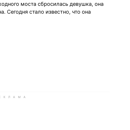
ходного моста сбросилась девушка, она
. Сегодня стало известно, что она
book
iber
в Whatsapp
ь в Messenger
ить в LinkedIn
ook
Google news
 Viber
е в LinkedIn