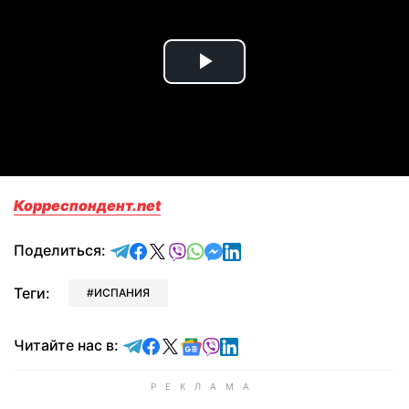
Play
Video
Корреспондент.net
отправить в Telegram
поделиться в Facebook
поделиться в X
отправить в Viber
отправить в Whatsapp
отправить в Messenger
отправить в LinkedIn
Поделиться:
Теги:
ИСПАНИЯ
Читайте в Telegram
Читайте в Facebook
Читайте в X
Читайте в Google news
Читайте в Viber
Читайте в LinkedIn
Читайте нас в: