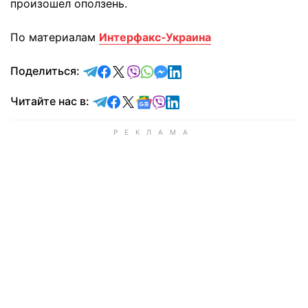
произошел оползень.
По материалам
Интерфакс-Украина
отправить в Telegram
поделиться в Facebook
поделиться в X
отправить в Viber
отправить в Whatsapp
отправить в Messenger
отправить в LinkedIn
Поделиться:
Читайте в Telegram
Читайте в Facebook
Читайте в X
Читайте в Google news
Читайте в Viber
Читайте в LinkedIn
Читайте нас в: