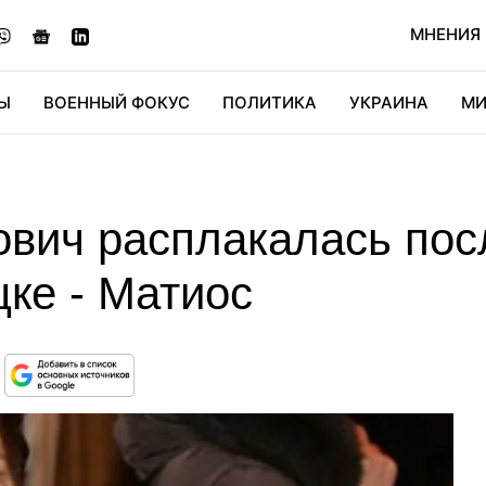
МНЕНИЯ
Ы
ВОЕННЫЙ ФОКУС
ПОЛИТИКА
УКРАИНА
МИ
ОНОМИКА
ДИДЖИТАЛ
АВТО
МИРФАН
КУЛЬТ
вич расплакалась пос
ке - Матиос