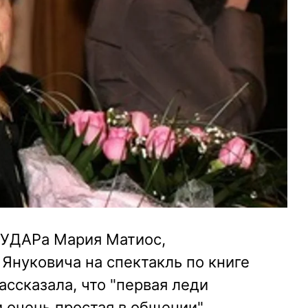
т УДАРа Мария Матиос,
Януковича на спектакль по книге
ассказала, что "первая леди
 очень простая в общении".