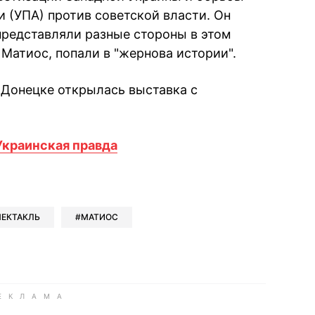
 (УПА) против советской власти. Он
представляли разные стороны в этом
 Матиос, попали в "жернова истории".
в Донецке открылась выставка с
Украинская правда
book
iber
в Whatsapp
ь в Messenger
ить в LinkedIn
ПЕКТАКЛЬ
МАТИОС
ook
Google news
 Viber
е в LinkedIn