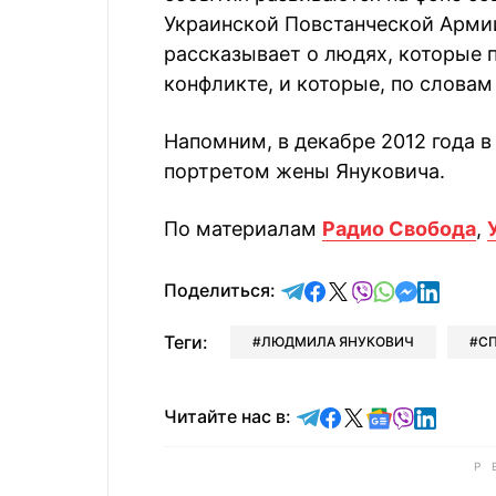
Украинской Повстанческой Армии
рассказывает о людях, которые 
конфликте, и которые, по словам
Напомним, в декабре 2012 года 
портретом жены Януковича.
По материалам
Радио Свобода
,
отправить в Telegram
поделиться в Face
поделиться в X
отправить в V
отправить 
отправит
отправ
Поделиться:
Теги:
ЛЮДМИЛА ЯНУКОВИЧ
С
Читайте в Telegram
Читайте в Faceb
Читайте в X
Читайте в 
Читайте в
Читайт
Читайте нас в: