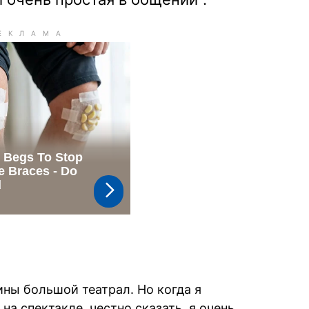
аины большой театрал. Но когда я
на спектакле, честно сказать, я очень