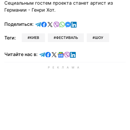
Сециальным гостем проекта станет артист из
Германии - Генри Хот.
отправить в Telegram
поделиться в Facebook
поделиться в X
отправить в Viber
отправить в Whatsapp
отправить в Messenger
отправить в LinkedIn
Поделиться:
Теги:
КИЕВ
ФЕСТИВАЛЬ
ШОУ
Читайте в Telegram
Читайте в Facebook
Читайте в X
Читайте в Google news
Читайте в Viber
Читайте в LinkedIn
Читайте нас в: