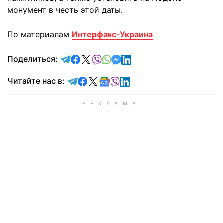
монумент в честь этой даты.
По материалам
Интерфакс-Украина
отправить в Telegram
поделиться в Facebook
поделиться в X
отправить в Viber
отправить в Whatsapp
отправить в Messenger
отправить в LinkedIn
Поделиться:
Читайте в Telegram
Читайте в Facebook
Читайте в X
Читайте в Google news
Читайте в Viber
Читайте в LinkedIn
Читайте нас в: