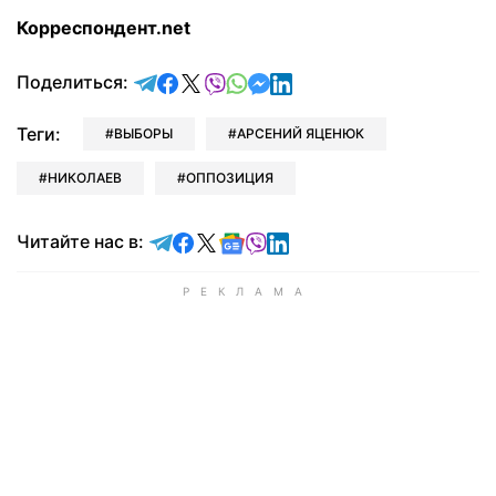
Корреспондент.net
отправить в Telegram
поделиться в Facebook
поделиться в X
отправить в Viber
отправить в Whatsapp
отправить в Messenger
отправить в LinkedIn
Поделиться:
Теги:
ВЫБОРЫ
АРСЕНИЙ ЯЦЕНЮК
НИКОЛАЕВ
ОППОЗИЦИЯ
Читайте в Telegram
Читайте в Facebook
Читайте в X
Читайте в Google news
Читайте в Viber
Читайте в LinkedIn
Читайте нас в: