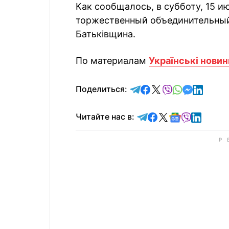
Как сообщалось, в субботу, 15 
торжественный объединительный
Батьківщина.
По материалам
Українські новин
отправить в Telegram
поделиться в Face
поделиться в X
отправить в V
отправить 
отправит
отправ
Поделиться:
Читайте в Telegram
Читайте в Faceb
Читайте в X
Читайте в 
Читайте в
Читайт
Читайте нас в: