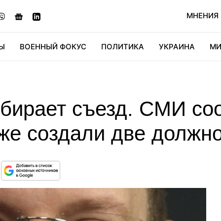
МНЕНИЯ
Ы
ВОЕННЫЙ ФОКУС
ПОЛИТИКА
УКРАИНА
МИ
ОНОМИКА
ДИДЖИТАЛ
АВТО
МИРФАН
КУЛЬТ
обирает съезд. СМИ со
же создали две должн