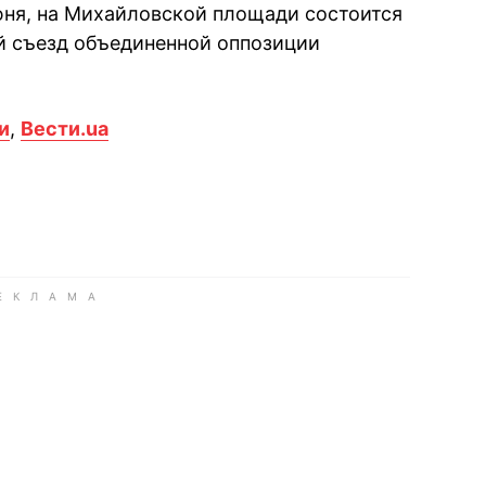
июня, на Михайловской площади состоится
 съезд объединенной оппозиции
и
,
Вести.ua
book
iber
в Whatsapp
ь в Messenger
ить в LinkedIn
ook
Google news
 Viber
е в LinkedIn