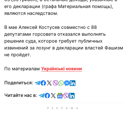
его декларации (графа Материальная помощь),
являются наследством.
В мае Алексей Костусев совместно с 88
депутатами горсовета отказался выполнять
решение суда, которое требует публичных
извинений за лозунг в декларации властей Фашизм
не пройдет.
По материалам
Українські новини
отправить в Telegram
поделиться в Facebook
поделиться в X
отправить в Viber
отправить в Whatsapp
отправить в Messenger
отправить в LinkedIn
Поделиться:
Читайте в Telegram
Читайте в Facebook
Читайте в X
Читайте в Google news
Читайте в Viber
Читайте в LinkedIn
Читайте нас в: