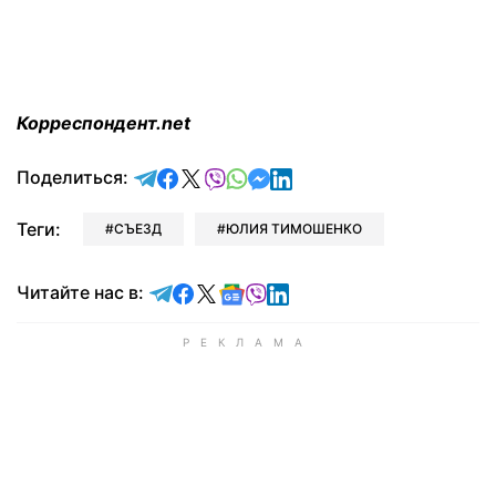
Корреспондент.net
отправить в Telegram
поделиться в Facebook
поделиться в X
отправить в Viber
отправить в Whatsapp
отправить в Messenger
отправить в LinkedIn
Поделиться:
Теги:
СЪЕЗД
ЮЛИЯ ТИМОШЕНКО
Читайте в Telegram
Читайте в Facebook
Читайте в X
Читайте в Google news
Читайте в Viber
Читайте в LinkedIn
Читайте нас в: