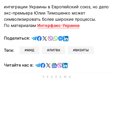
интеграции Украины в Европейский союз, но дело
экс-премьера Юлии Тимошенко может
символизировать более широкие процессы.
По материалам
Интерфакс-Украина
отправить в Telegram
поделиться в Facebook
поделиться в X
отправить в Viber
отправить в Whatsapp
отправить в Messenger
отправить в LinkedIn
Поделиться:
Теги:
МИД
ЛИТВА
ВИЗИТЫ
Читайте в Telegram
Читайте в Facebook
Читайте в X
Читайте в Google news
Читайте в Viber
Читайте в LinkedIn
Читайте нас в: