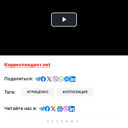
Play
Video
Корреспондент.net
отправить в Telegram
поделиться в Facebook
поделиться в X
отправить в Viber
отправить в Whatsapp
отправить в Messenger
отправить в LinkedIn
Поделиться:
Теги:
ГРИЦЕНКО
ОППОЗИЦИЯ
Читайте в Telegram
Читайте в Facebook
Читайте в X
Читайте в Google news
Читайте в Viber
Читайте в LinkedIn
Читайте нас в: