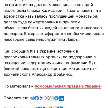
похитили из-за долгов мошенницы, с которой
якобы была близка Калисферия. Газета пишет, что
аферистка называлась послушницей монастыря,
делала туда пожертвования и при этом
обманывала богатых людей на десятки миллионов
долларов. В жертвах аферистки якобы числились и
некоторые священнослужители Лавры.
Как сообщил КП в Украине источник в
правоохранительных органах, по подозрению в
похищении задержан мужчина по фамилии Бут,
близкий человек отца секретаря митрополита -
архиепископа Александр Драбинко.
По материалам
Комсомольская правда в Украине
отправить в Telegram
поделиться в Facebook
поделиться в X
отправить в Viber
отправить в Whatsapp
отправить в Messenger
отправить в LinkedIn
Поделиться: