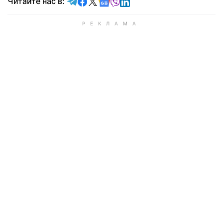
Читайте в Telegram
Читайте в Facebook
Читайте в X
Читайте в Google news
Читайте в Viber
Читайте в LinkedIn
Читайте нас в: