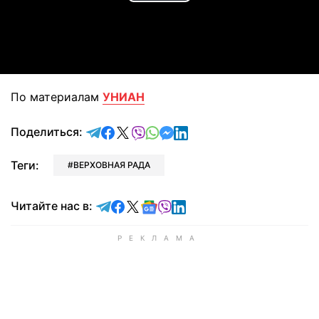
Play
Video
По материалам
УНИАН
отправить в Telegram
поделиться в Facebook
поделиться в X
отправить в Viber
отправить в Whatsapp
отправить в Messenger
отправить в LinkedIn
Поделиться:
Теги:
ВЕРХОВНАЯ РАДА
Читайте в Telegram
Читайте в Facebook
Читайте в X
Читайте в Google news
Читайте в Viber
Читайте в LinkedIn
Читайте нас в: