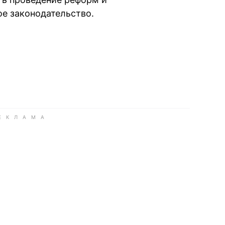
е законодательство.
book
iber
в Whatsapp
ь в Messenger
ить в LinkedIn
ook
Google news
 Viber
е в LinkedIn