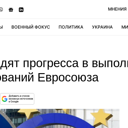
МНЕНИЯ
Ы
ВОЕННЫЙ ФОКУС
ПОЛИТИКА
УКРАИНА
МИ
ОНОМИКА
ДИДЖИТАЛ
АВТО
МИРФАН
КУЛЬТ
идят прогресса в выпо
ований Евросоюза