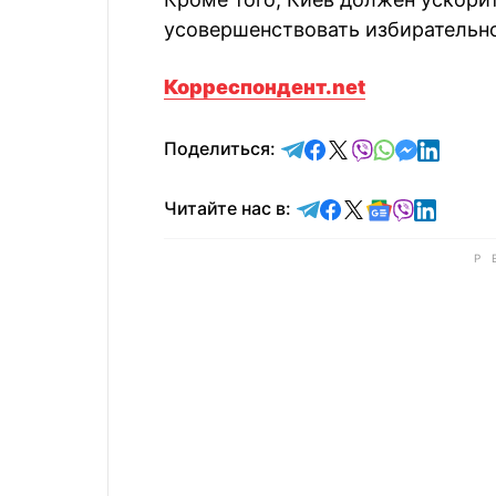
усовершенствовать избирательно
Корреспондент.net
отправить в Telegram
поделиться в Face
поделиться в X
отправить в V
отправить 
отправит
отправ
Поделиться:
Читайте в Telegram
Читайте в Faceb
Читайте в X
Читайте в 
Читайте в
Читайт
Читайте нас в: