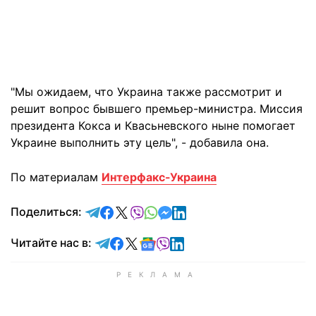
"Мы ожидаем, что Украина также рассмотрит и
решит вопрос бывшего премьер-министра. Миссия
президента Кокса и Квасьневского ныне помогает
Украине выполнить эту цель", - добавила она.
По материалам
Интерфакс-Украина
отправить в Telegram
поделиться в Facebook
поделиться в X
отправить в Viber
отправить в Whatsapp
отправить в Messenger
отправить в LinkedIn
Поделиться:
Читайте в Telegram
Читайте в Facebook
Читайте в X
Читайте в Google news
Читайте в Viber
Читайте в LinkedIn
Читайте нас в: