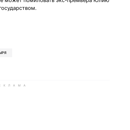
 не может помиловать экс-премьера Юлию
 государством.
book
iber
в Whatsapp
ь в Messenger
ить в LinkedIn
ЫРЯ
ook
Google news
 Viber
е в LinkedIn