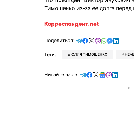
что Президент Виктор Янукович
Тимошенко из-за ее долга перед
Корреспондент.net
отправить в Telegram
поделиться в Face
поделиться в X
отправить в V
отправить 
отправит
отправ
Поделиться:
Теги:
ЮЛИЯ ТИМОШЕНКО
НЕМ
Читайте в Telegram
Читайте в Faceb
Читайте в X
Читайте в 
Читайте в
Читайт
Читайте нас в: