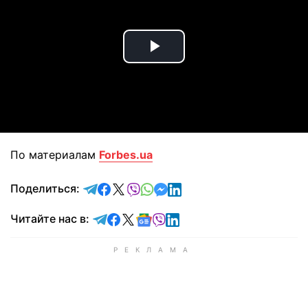
Play
Video
По материалам
Forbes.ua
отправить в Telegram
поделиться в Facebook
поделиться в X
отправить в Viber
отправить в Whatsapp
отправить в Messenger
отправить в LinkedIn
Поделиться:
Читайте в Telegram
Читайте в Facebook
Читайте в X
Читайте в Google news
Читайте в Viber
Читайте в LinkedIn
Читайте нас в: