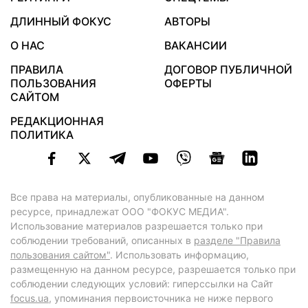
ДЛИННЫЙ ФОКУС
АВТОРЫ
О НАС
ВАКАНСИИ
ПРАВИЛА
ДОГОВОР ПУБЛИЧНОЙ
ПОЛЬЗОВАНИЯ
ОФЕРТЫ
САЙТОМ
РЕДАКЦИОННАЯ
ПОЛИТИКА
Все права на материалы, опубликованные на данном
ресурсе, принадлежат ООО "ФОКУС МЕДИА".
Использование материалов разрешается только при
соблюдении требований, описанных в
разделе "Правила
пользования сайтом"
. Использовать информацию,
размещенную на данном ресурсе, разрешается только при
соблюдении следующих условий: гиперссылки на Сайт
focus.ua
, упоминания первоисточника не ниже первого