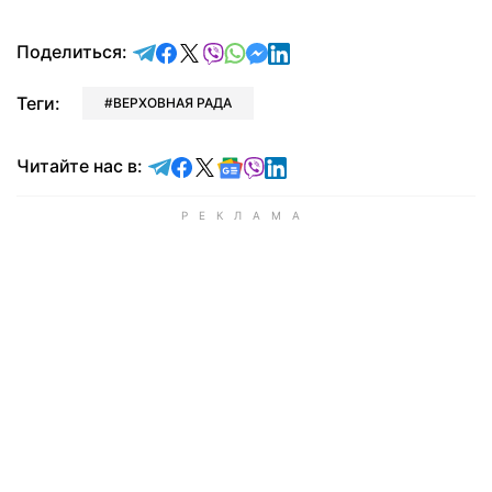
отправить в Telegram
поделиться в Facebook
поделиться в X
отправить в Viber
отправить в Whatsapp
отправить в Messenger
отправить в LinkedIn
Поделиться:
Теги:
ВЕРХОВНАЯ РАДА
Читайте в Telegram
Читайте в Facebook
Читайте в X
Читайте в Google news
Читайте в Viber
Читайте в LinkedIn
Читайте нас в: