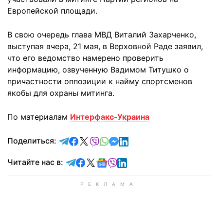
Европейской площади.
В свою очередь глава МВД Виталий Захарченко,
выступая вчера, 21 мая, в Верховной Раде заявил,
что его ведомство намерено проверить
информацию, озвученную Вадимом Титушко о
причастности оппозиции к найму спортсменов
якобы для охраны митинга.
По материалам
Интерфакс-Украина
отправить в Telegram
поделиться в Facebook
поделиться в X
отправить в Viber
отправить в Whatsapp
отправить в Messenger
отправить в LinkedIn
Поделиться:
Читайте в Telegram
Читайте в Facebook
Читайте в X
Читайте в Google news
Читайте в Viber
Читайте в LinkedIn
Читайте нас в: