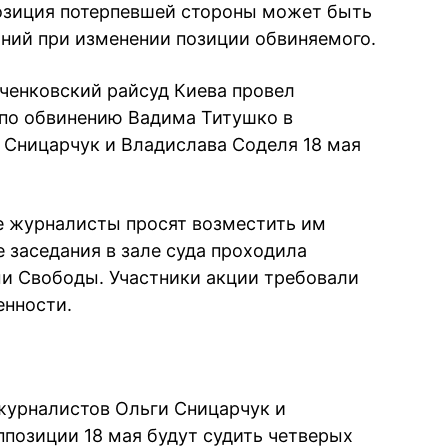
 позиция потерпевшей стороны может быть
аний при изменении позиции обвиняемого.
вченковский райcуд Киева провел
 по обвинению Вадима Титушко в
 Сницарчук и Владислава Соделя 18 мая
е журналисты просят возместить им
е заседания в зале суда проходила
ми Свободы. Участники акции требовали
енности.
журналистов Ольги Сницарчук и
ппозиции 18 мая будут судить четверых