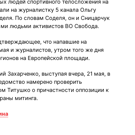
ых людей спортивного телосложения на
ли на журналистку 5 канала Ольгу
деля. По словам Соделя, он и Сницарчук
ми людьми активистов ВО Свобода.
одтверждающее, что напавшие на
мая и журналистов, утром того же дня
егионов на Европейской площади.
й Захарченко, выступая вчера, 21 мая, в
 ведомство намерено проверить
м Титушко о причастности оппозиции к
раны митинга.
ина
book
iber
в Whatsapp
ь в Messenger
ить в LinkedIn