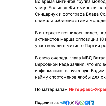
Во время митингов группа молод
улице Большая Житомирская напа
Сницарчук и фотографа Влада Со
снимали избиение этими молоды
В интернете появилось видео, п
активистов марша оппозиции 18 
участвовали в митинге Партии р
В свою очередь глава МВД Витали
Верховной Раде заявил, что его
информацию, озвученную Вадимо
найму спортсменов якобы для ох
По материалам
Интерфакс-Укра
отправить в Telegram
поделиться в Face
поделиться в X
отправить в V
отправить 
отправит
отправ
Поделиться: