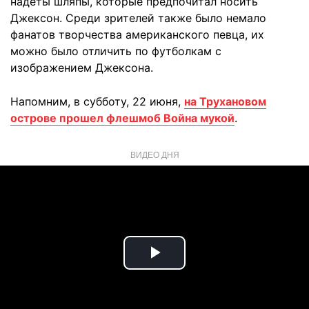
надеты шляпы, которые предпочитал носить
Джексон. Среди зрителей также было немало
фанатов творчества американского певца, их
можно было отличить по футболкам с
изображением Джексона.
Напомним, в субботу, 22 июня,
на Трухановом
острове прошел флешмоб Война мукой
.
ВИДЕО ДНЯ
Play
Video