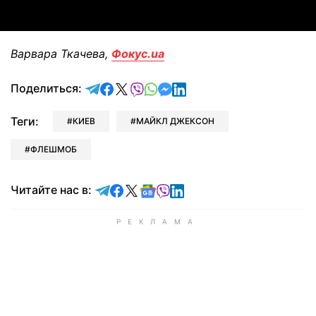
Варвара Ткачева,
Фокус.ua
отправить в Telegram
поделиться в Facebook
поделиться в X
отправить в Viber
отправить в Whatsapp
отправить в Messenger
отправить в LinkedIn
Поделиться:
Теги:
КИЕВ
МАЙКЛ ДЖЕКСОН
ФЛЕШМОБ
Читайте в Telegram
Читайте в Facebook
Читайте в X
Читайте в Google news
Читайте в Viber
Читайте в LinkedIn
Читайте нас в: