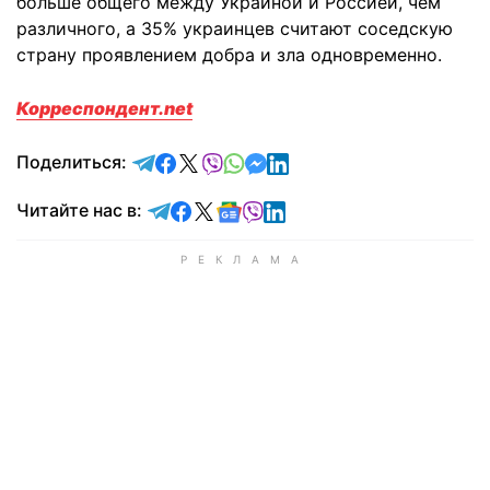
больше общего между Украиной и Россией, чем
различного, а 35% украинцев считают соседскую
страну проявлением добра и зла одновременно.
Корреспондент.net
отправить в Telegram
поделиться в Facebook
поделиться в X
отправить в Viber
отправить в Whatsapp
отправить в Messenger
отправить в LinkedIn
Поделиться:
Читайте в Telegram
Читайте в Facebook
Читайте в X
Читайте в Google news
Читайте в Viber
Читайте в LinkedIn
Читайте нас в: