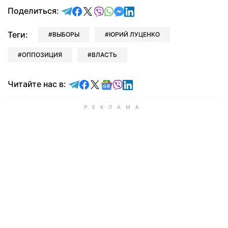
отправить в Telegram
поделиться в Facebook
поделиться в X
отправить в Viber
отправить в Whatsapp
отправить в Messenger
отправить в LinkedIn
Поделиться:
Теги:
ВЫБОРЫ
ЮРИЙ ЛУЦЕНКО
ОППОЗИЦИЯ
ВЛАСТЬ
Читайте в Telegram
Читайте в Facebook
Читайте в X
Читайте в Google news
Читайте в Viber
Читайте в LinkedIn
Читайте нас в: