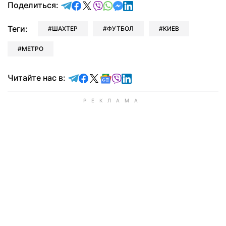
отправить в Telegram
поделиться в Facebook
поделиться в X
отправить в Viber
отправить в Whatsapp
отправить в Messenger
отправить в LinkedIn
Поделиться:
Теги:
ШАХТЕР
ФУТБОЛ
КИЕВ
МЕТРО
Читайте в Telegram
Читайте в Facebook
Читайте в X
Читайте в Google news
Читайте в Viber
Читайте в LinkedIn
Читайте нас в: