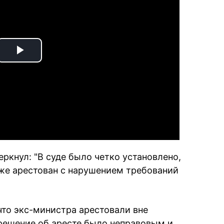
Play
Video
ркнул: "В суде было четко установлено,
кже арестован с нарушением требований
 что экс-министра арестовали вне
 решение об аресте было неправовым и