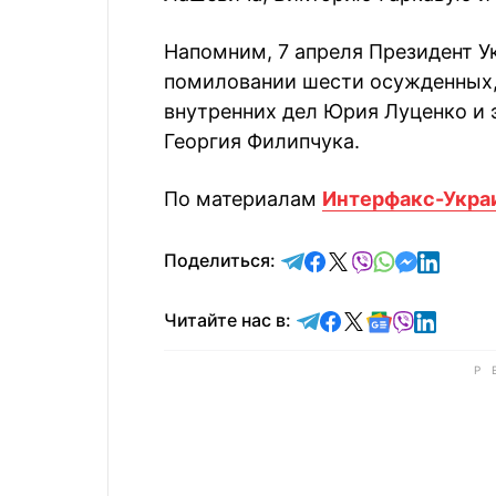
Напомним, 7 апреля Президент У
помиловании шести осужденных,
внутренних дел Юрия Луценко и
Георгия Филипчука.
По материалам
Интерфакс-Укра
отправить в Telegram
поделиться в Face
поделиться в X
отправить в V
отправить 
отправит
отправ
Поделиться:
Читайте в Telegram
Читайте в Faceb
Читайте в X
Читайте в 
Читайте в
Читайт
Читайте нас в: