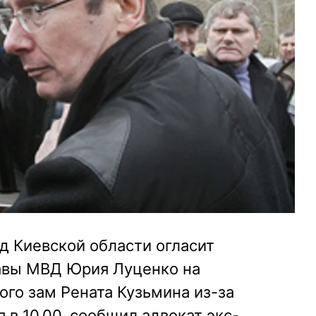
д Киевской области огласит
авы МВД Юрия Луценко на
ого зам Рената Кузьмина из-за
 в 10.00, сообщил адвокат экс-