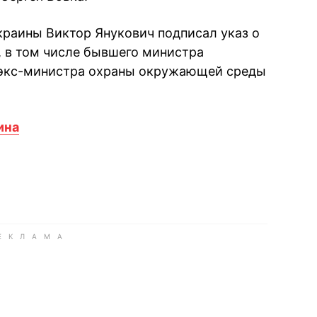
краины Виктор Янукович подписал указ о
 в том числе бывшего министра
 экс-министра охраны окружающей среды
ина
book
iber
в Whatsapp
ь в Messenger
ить в LinkedIn
ook
Google news
 Viber
е в LinkedIn