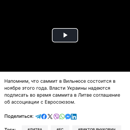
Play
Video
Напомним, что саммит в Вильнюсе состоится в
ноябре этого года. Власти Украины надеются
подписать во время саммита в Литве соглашение
об ассоциации с Евросоюзом.
отправить в Telegram
поделиться в Facebook
поделиться в X
отправить в Viber
отправить в Whatsapp
отправить в Messenger
отправить в LinkedIn
Поделиться:
Теги:
ЛИТВА
ЕС
ВИКТОР ЯНУКОВИЧ