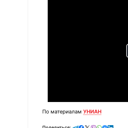
По материалам
УНИАН
отправить в Telegram
поделиться в Face
поделиться в X
отправить в V
отправить 
отправит
отправ
Поделиться: