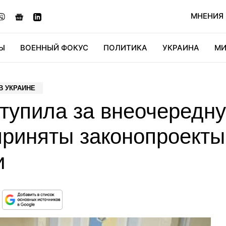
МНЕНИЯ
Ы
ВОЕННЫЙ ФОКУС
ПОЛИТИКА
УКРАИНА
МИ
ОНОМИКА
ДИДЖИТАЛ
АВТО
МИРФАН
КУЛЬТ
В УКРАИНЕ
тупила за внеочередну
приняты законопроекты
и