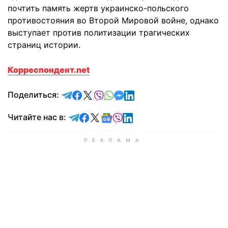
почтить память жертв украинско-польского
противостояния во Второй Мировой войне, однако
выступает против политизации трагических
страниц истории.
Корреспондент.net
отправить в Telegram
поделиться в Facebook
поделиться в X
отправить в Viber
отправить в Whatsapp
отправить в Messenger
отправить в LinkedIn
Поделиться:
Читайте в Telegram
Читайте в Facebook
Читайте в X
Читайте в Google news
Читайте в Viber
Читайте в LinkedIn
Читайте нас в: