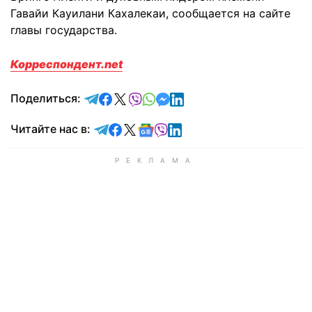
Гавайи Кауилани Кахалекаи, сообщается на сайте
главы государства.
Корреспондент.net
отправить в Telegram
поделиться в Facebook
поделиться в X
отправить в Viber
отправить в Whatsapp
отправить в Messenger
отправить в LinkedIn
Поделиться:
Читайте в Telegram
Читайте в Facebook
Читайте в X
Читайте в Google news
Читайте в Viber
Читайте в LinkedIn
Читайте нас в: