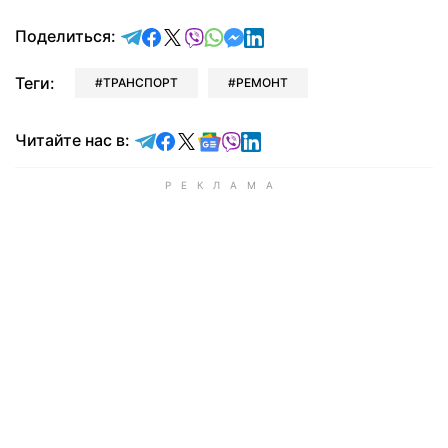
отправить в Telegram
поделиться в Facebook
поделиться в X
отправить в Viber
отправить в Whatsapp
отправить в Messenger
отправить в LinkedIn
Поделиться:
Теги:
ТРАНСПОРТ
РЕМОНТ
Читайте в Telegram
Читайте в Facebook
Читайте в X
Читайте в Google news
Читайте в Viber
Читайте в LinkedIn
Читайте нас в: