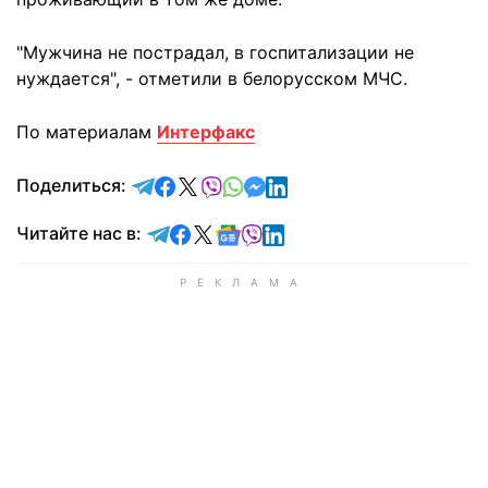
"Мужчина не пострадал, в госпитализации не
нуждается", - отметили в белорусском МЧС.
По материалам
Интерфакс
отправить в Telegram
поделиться в Facebook
поделиться в X
отправить в Viber
отправить в Whatsapp
отправить в Messenger
отправить в LinkedIn
Поделиться:
Читайте в Telegram
Читайте в Facebook
Читайте в X
Читайте в Google news
Читайте в Viber
Читайте в LinkedIn
Читайте нас в: