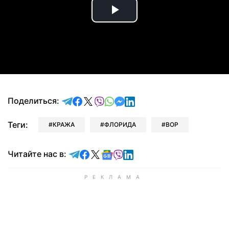
Play
Video
отправить в Telegram
поделиться в Facebook
поделиться в X
отправить в Viber
отправить в Whatsapp
отправить в Messenger
отправить в LinkedIn
Поделиться:
Теги:
КРАЖА
ФЛОРИДА
ВОР
Читайте в Telegram
Читайте в Facebook
Читайте в X
Читайте в Google news
Читайте в Viber
Читайте в LinkedIn
Читайте нас в: