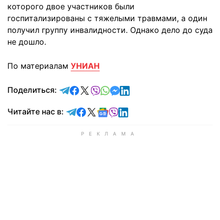
которого двое участников были
госпитализированы с тяжелыми травмами, а один
получил группу инвалидности. Однако дело до суда
не дошло.
По материалам
УНИАН
отправить в Telegram
поделиться в Facebook
поделиться в X
отправить в Viber
отправить в Whatsapp
отправить в Messenger
отправить в LinkedIn
Поделиться:
Читайте в Telegram
Читайте в Facebook
Читайте в X
Читайте в Google news
Читайте в Viber
Читайте в LinkedIn
Читайте нас в: