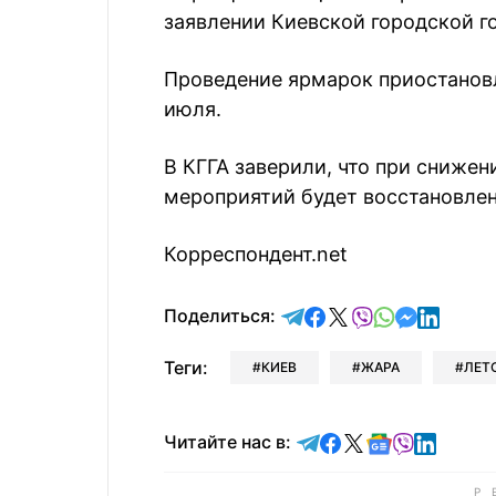
заявлении Киевской городской г
Проведение ярмарок приостановл
июля.
В КГГА заверили, что при сниже
мероприятий будет восстановлен
Корреспондент.net
отправить в Telegram
поделиться в Face
поделиться в X
отправить в V
отправить 
отправит
отправ
Поделиться:
Теги:
КИЕВ
ЖАРА
ЛЕТ
Читайте в Telegram
Читайте в Faceb
Читайте в X
Читайте в 
Читайте в
Читайт
Читайте нас в: