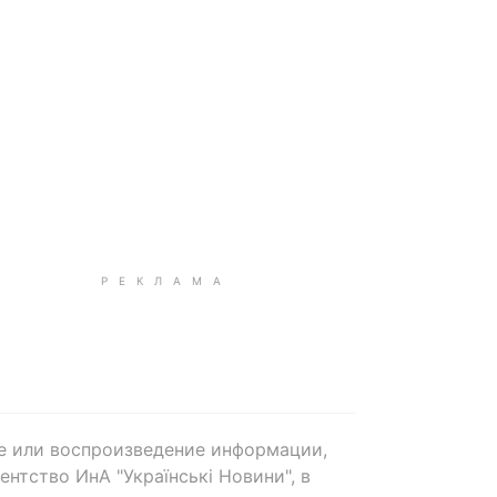
е или воспроизведение информации,
нтство ИнА "Українські Новини", в