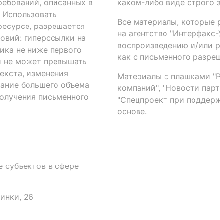
ребований, описанных в
каком-либо виде строго 
. Использовать
Все материалы, которые 
есурсе, разрешается
на агентство "Интерфакс
овий: гиперссылки на
воспроизведению и/или 
ика не ниже первого
как с письменного разреш
й не может превышать
екста, изменения
Материалы с плашками "Р"
вание большего объема
компаний", "Новости парти
получения письменного
"Спецпроект при поддерж
основе.
 субъектов в сфере
аинки, 26