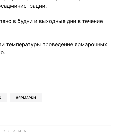
осадминистрации.
ено в будни и выходные дни в течение
нии температуры проведение ярмарочных
о.
book
iber
в Whatsapp
ь в Messenger
ить в LinkedIn
О
ЯРМАРКИ
ook
Google news
 Viber
е в LinkedIn