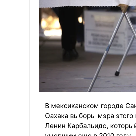
В мексиканском городе Са
Оахака выборы мэра этого 
Ленин Карбальидо, которы
умершим еще в 2010 году.