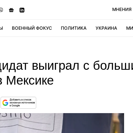
МНЕНИЯ
Ы
ВОЕННЫЙ ФОКУС
ПОЛИТИКА
УКРАИНА
МИ
ОНОМИКА
ДИДЖИТАЛ
АВТО
МИРФАН
КУЛЬТ
дидат выиграл с больш
в Мексике