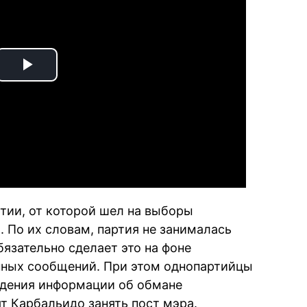
Play
Video
тии, от которой шел на выборы
и. По их словам, партия не занималась
бязательно сделает это на фоне
ных сообщений. При этом однопартийцы
ждения информации об обмане
т Карбальидо занять пост мэра.