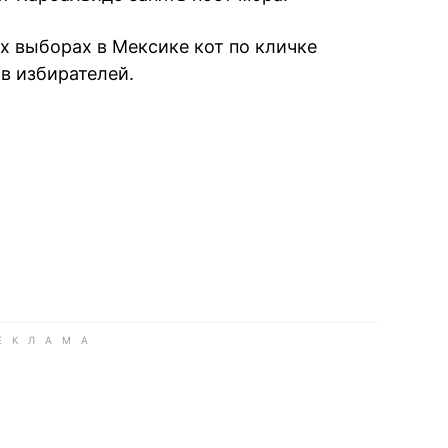
х выборах в Мексике кот по кличке
в избирателей.
book
iber
в Whatsapp
ь в Messenger
ить в LinkedIn
ook
Google news
 Viber
е в LinkedIn