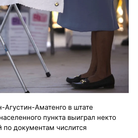
н-Агустин-Аматенго в штате
населенного пункта выиграл некто
й по документам числится