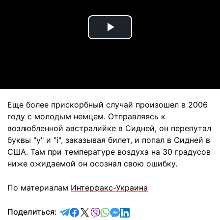
Play
Video
Еще более прискорбный случай произошел в 2006
году с молодым немцем. Отправляясь к
возлюбленной австралийке в Сидней, он перепутал
буквы "y" и "i", заказывая билет, и попал в Сидней в
США. Там при температуре воздуха на 30 градусов
ниже ожидаемой он осознал свою ошибку.
По материалам
Интерфакс-Украина
отправить в Telegram
поделиться в Facebook
поделиться в X
отправить в Viber
отправить в Whatsapp
отправить в Messenger
отправить в LinkedIn
Поделиться: