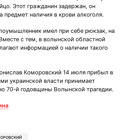
яйцо. Этот гражданин задержан, он
а предмет наличия в крови алкоголя.
лоумышленник имел при себе рюкзак, на
Вместе с тем, в волынской областной
лагают информацией о наличии такого
онислав Коморовский 14 июля прибыл в
лями украинской власти принимает
аю 70-й годовщины Волынской трагедии.
ина
book
iber
в Whatsapp
ь в Messenger
ить в LinkedIn
ОРОВСКИЙ