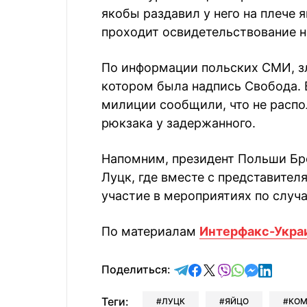
якобы раздавил у него на плече 
проходит освидетельствование н
По информации польских СМИ, з
котором была надпись Свобoда. 
милиции сообщили, что не распо
рюкзака у задержанного.
Напомним, президент Польши Бр
Луцк, где вместе с представите
участие в мероприятиях по случ
По материалам
Интерфакс-Укра
отправить в Telegram
поделиться в Face
поделиться в X
отправить в V
отправить 
отправит
отправ
Поделиться:
Теги:
ЛУЦК
ЯЙЦО
КОМ