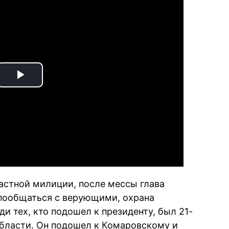
Play
Video
астной милиции, после мессы глава
 пообщаться с верующими, охрана
и тех, кто подошел к президенту, был 21-
бласти. Он подошел к Комаровскому и