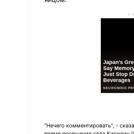
"Нечего комментировать", - ска
время посещения села Кисилин (